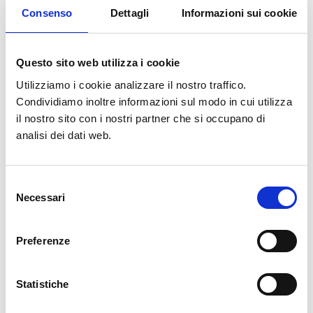
- 21 luglio 2026
Consenso
Dettagli
Informazioni sui cookie
Dalla serra al paesaggio: come
Questo sito web utilizza i cookie
Sogliano Ambiente coltiva la
Utilizziamo i cookie analizzare il nostro traffico.
rinaturalizzazione
Condividiamo inoltre informazioni sul modo in cui utilizza
il nostro sito con i nostri partner che si occupano di
analisi dei dati web.
Sogliano Ambiente non è solo gestione dei rifiuti: è anche
cura del territorio e del verde, un impegno che prende
forma ogni giorno nelle attività del Polo Integrato di
Selezione
Necessari
del
Ginestreto...
consenso
Preferenze
Leggi la notizia
Statistiche