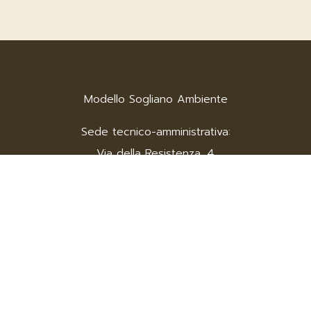
Modello Sogliano Ambiente
Sede tecnico-amministrativa:
Via della Resistenza, 4
Sogliano al Rubicone (FC)
p.i. 02482630403
Tel
0541 948910
:
Fax
0541 948909
:
Mail:
info@soglianoambiente.it
Privacy policy
Credits
|