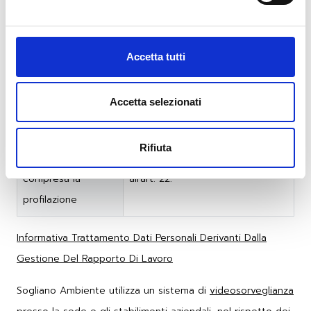
comunicazione di
conseguenza del mancato
tali dati
conferimento dei dati comporta
il non raggiungimento della
Accetta tutti
finalità sopra riportata.
Esistenza di un
Il titolare del trattamento non
Accetta selezionati
processo
adotta alcun processo
decisionale
decisionale automatizzato,
Rifiuta
automatizzato,
compresa la profilazione, di cui
compresa la
all’art. 22.
profilazione
Informativa Trattamento Dati Personali Derivanti Dalla
Gestione Del Rapporto Di Lavoro
Sogliano Ambiente utilizza un sistema di
videosorveglianza