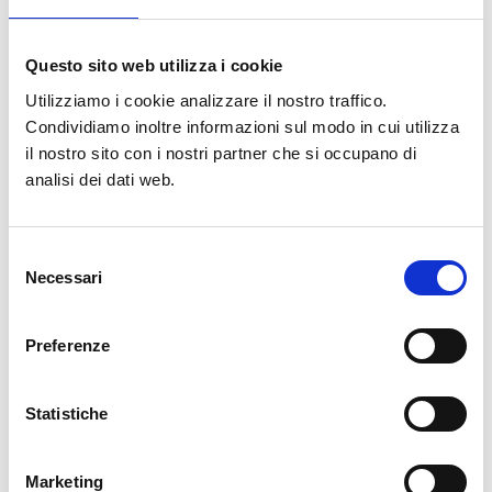
aggiornamento e integrazione
(art. 16) di cancellazione (art.17)
Questo sito web utilizza i cookie
di limitazione (art.18) opposizione
Utilizziamo i cookie analizzare il nostro traffico.
(art.21) dei dati personali inviando
Condividiamo inoltre informazioni sul modo in cui utilizza
una raccomandata a.r. al Titolare
il nostro sito con i nostri partner che si occupano di
del trattamento o una PEC
analisi dei dati web.
all’indirizzo
soglianoambiente@pec.it
.
Selezione
Necessari
del
Obbligatorietà della
Il conferimento dei dati personali
consenso
fornitura dei dati
è facoltativo e strettamente
Preferenze
personali e le
necessario per procedere alla
possibili
verifica dei presupposti per
Statistiche
conseguenze della
un’eventuale assunzione e/o
mancata
collaborazione con il Titolare. La
Marketing